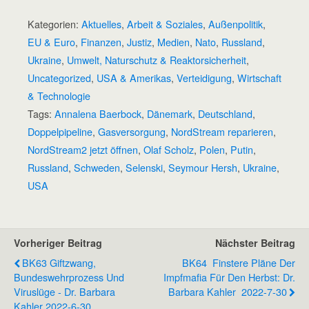
Kategorien:
Aktuelles
,
Arbeit & Soziales
,
Außenpolitik
,
EU & Euro
,
Finanzen
,
Justiz
,
Medien
,
Nato
,
Russland
,
Ukraine
,
Umwelt, Naturschutz & Reaktorsicherheit
,
Uncategorized
,
USA & Amerikas
,
Verteidigung
,
Wirtschaft
& Technologie
Tags:
Annalena Baerbock
,
Dänemark
,
Deutschland
,
Doppelpipeline
,
Gasversorgung
,
NordStream reparieren
,
NordStream2 jetzt öffnen
,
Olaf Scholz
,
Polen
,
Putin
,
Russland
,
Schweden
,
Selenski
,
Seymour Hersh
,
Ukraine
,
USA
Vorheriger Beitrag
Nächster Beitrag
BK63 Giftzwang,
BK64 Finstere Pläne Der
Bundeswehrprozess Und
Impfmafia Für Den Herbst: Dr.
Viruslüge - Dr. Barbara
Barbara Kahler 2022-7-30
Kahler 2022-6-30