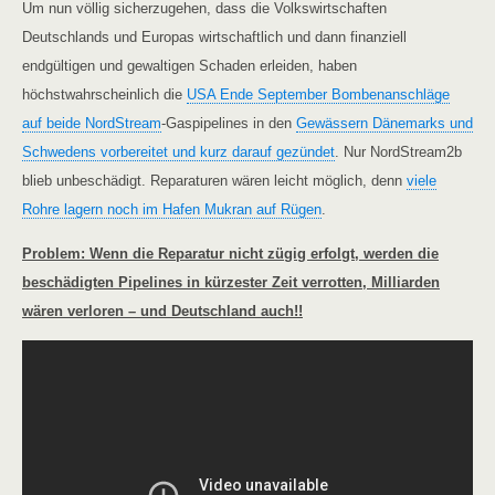
Um nun völlig sicherzugehen, dass die Volkswirtschaften
Deutschlands und Europas wirtschaftlich und dann finanziell
endgültigen und gewaltigen Schaden erleiden, haben
höchstwahrscheinlich die
USA Ende September Bombenanschläge
auf beide NordStream
-Gaspipelines in den
Gewässern Dänemarks und
Schwedens vorbereitet und kurz darauf gezündet
. Nur NordStream2b
blieb unbeschädigt. Reparaturen wären leicht möglich, denn
viele
Rohre lagern noch im Hafen Mukran auf Rügen
.
Problem: Wenn die Reparatur nicht zügig erfolgt, werden die
beschädigten Pipelines in kürzester Zeit verrotten, Milliarden
wären verloren – und Deutschland auch!!