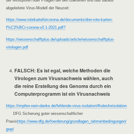
der Minisporen oder Phagen bei den Bakterien und das daraus
abgeleitete Virus-Modell der Neuzeit:
https://www.rotekartefürcorona.de/documents/drei-rote-karten-
f%C3%BCr-corona-v0.1-2021.pdf?
https://wissenschafftplus.de/uploads/article/wissenschafftplus-
virologen.pdf
FALSCH
: Es ist egal, welche Methoden die
Virologen zum Virusnachweis wählen, auch
die reine Erstellung des Genoms durch ein
Computerprogramm ist ein Virusnachweis
https://impfen-nein-danke.de/fehlende-virus-isolation/#rulesforisolation
DFG Sicherung guter wissenschaftlicher
Praxis
https://www.dfg.de/foerderung/grundlagen_rahmenbedingungen/
gwp/