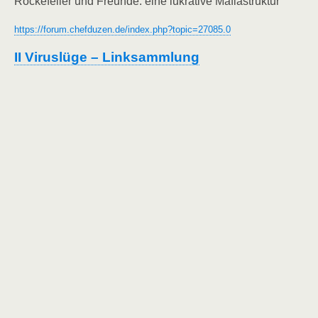
Rockefeller und Freunde: eine lukrative Mafiastruktur
https://forum.chefduzen.de/index.php?topic=27085.0
II Viruslüge – Linksammlung