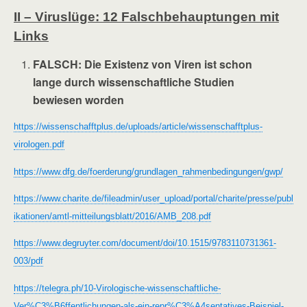
II – Viruslüge: 12 Falschbehauptungen mit
Links
FALSCH: Die Existenz von Viren ist schon
lange durch wissenschaftliche Studien
bewiesen worden
https://wissenschafftplus.de/uploads/article/wissenschafftplus-
virologen.pdf
https://www.dfg.de/foerderung/grundlagen_rahmenbedingungen/gwp/
https://www.charite.de/fileadmin/user_upload/portal/charite/presse/publ
ikationen/amtl-mitteilungsblatt/2016/AMB_208.pdf
https://www.degruyter.com/document/doi/10.1515/9783110731361-
003/pdf
https://telegra.ph/10-Virologische-wissenschaftliche-
Ver%C3%B6ffentlichungen-als-ein-repr%C3%A4sentatives-Beispiel-