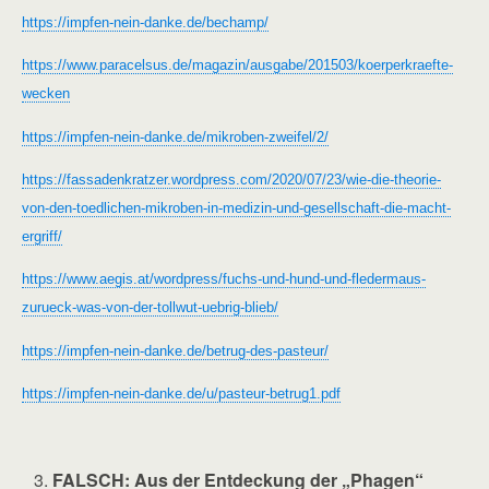
https://impfen-nein-danke.de/bechamp/
https://www.paracelsus.de/magazin/ausgabe/201503/koerperkraefte-
wecken
https://impfen-nein-danke.de/mikroben-zweifel/2/
https://fassadenkratzer.wordpress.com/2020/07/23/wie-die-theorie-
von-den-toedlichen-mikroben-in-medizin-und-gesellschaft-die-macht-
ergriff/
https://www.aegis.at/wordpress/fuchs-und-hund-und-fledermaus-
zurueck-was-von-der-tollwut-uebrig-blieb/
https://impfen-nein-danke.de/betrug-des-pasteur/
https://impfen-nein-danke.de/u/pasteur-betrug1.pdf
FALSCH
: Aus der Entdeckung der „Phagen“