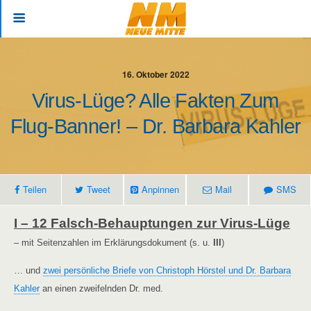
16. Oktober 2022
Virus-Lüge? Alle Fakten Zum
Flug-Banner! – Dr. Barbara Kahler
Teilen
Tweet
Anpinnen
Mail
SMS
I – 1
2
Falsc
h-
B
ehauptungen zur Virus-Lüge
– mit Seitenzahlen im Erklärungsdokument (s. u.
III
)
… und
zwei persönliche Briefe von Christoph Hörstel und Dr. Barbara
Kahler
an einen zweifelnden Dr. med.