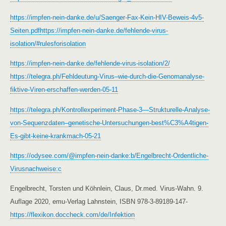
https://impfen-nein-danke.de/u/Saenger-Fax-Kein-HIV-Beweis-4v5-
Seiten.pdf
https://impfen-nein-danke.de/fehlende-virus-
isolation/#rulesforisolation
https://impfen-nein-danke.de/fehlende-virus-isolation/2/
https://telegra.ph/Fehldeutung-Virus–wie-durch-die-Genomanalyse-
fiktive-Viren-erschaffen-werden-05-11
https://telegra.ph/Kontrollexperiment-Phase-3—Strukturelle-Analyse-
von-Sequenzdaten–genetische-Untersuchungen-best%C3%A4tigen-
Es-gibt-keine-krankmach-05-21
https://odysee.com/@impfen-nein-danke:b/Engelbrecht-Ordentliche-
Virusnachweise:c
Engelbrecht, Torsten und Köhnlein, Claus, Dr.med. Virus-Wahn. 9.
Auflage 2020, emu-Verlag Lahnstein, ISBN 978-3-89189-147-
https://flexikon.doccheck.com/de/Infektion