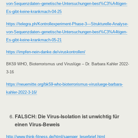
von-Sequenzdaten–genetische-Untersuchungen-best%C3%A4tigen-
Es-gibt-keine-krankmach-04-25
https://telegra.ph/Kontrollexperiment-Phase-3—Strukturelle-Analyse-
von-Sequenzdaten–genetische-Untersuchungen-best%C3%A4tigen-
Es-gibt-keine-krankmach-05-21
https://impfen-nein-danke.de/viruskontrollen/
BK59 WHO, Bioterrorismus und Viruslüge – Dr. Barbara Kahler 2022-
3-16
https://neuemitte.org/bk59-who-bioterrorismus-virusluege-barbara-
kahler-2022-3-16/
FALSCH
: Die Virus-Isolation ist unwichtig für
einen Virus-Beweis
http://www.think-fitness.de/html/saenger_leserbrief.html