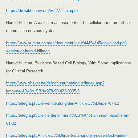
https://de.wiktionary.org/wiki/Zellrezeptor
Harold Hillman. A radical reassessment oft he cellular structure oft he
mammalian nervous system
https://www.yumpu.com/en/document/view/44454145/download-pdf-
version-dr-harold-hillman
Harold Hillman. Evidence-Based Cell Biology, With Some Implications
for Clinical Research
https://www.shaker.de/de/content/catalogue/index.asp?
lang=de&ID=8&ISBN=978-90-423-0335-5
https://telegra.ph/Die-Fehldeutung-der-Antik%C3%B6rper-07-12
https://telegra.ph/Die-Herdenimmunit%C3%A4t-kann-nicht-existieren-
01-02
https://telegra.ph/Antik%C3%B6rpertests-sind-ein-riesen-Schwindel-