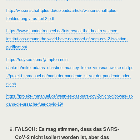
http://wissenschafftplus.de/uploads/article/wissenschafftplus-
fehldeutung-virus-teil-2.pdf
https://www.fluoridefreepeel.ca/fois-reveal-that-health-science-
institutions-around-the-world-have-no-record-of-sars-cov-2-isolation-
purification/
https://odysee.com/@impfen-nein-
danke:b/mike_adams_christine_massey_keine_virusnachweise:c
https
://projekt-immanuel.de/nach-der-pandemie-ist-vor-der-pandemie-oder-
nicht/
https://projekt-immanuel.de/wenn-es-das-sars-cov-2-nicht-gibt-was-ist-
dann-die-ursache-fuer-covid-19/
FALSCH
: Es mag stimmen, dass das SARS-
CoV-2 nicht isoliert worden ist, aber das