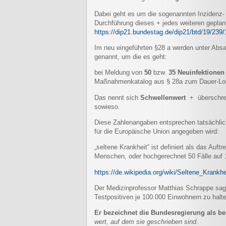
Dabei geht es um die sogenannten Inzidenz- o
Durchführung dieses + jedes weiteren gepl
https://dip21.bundestag.de/dip21/btd/19/239
Im neu eingeführten §28 a werden unter Ab
genannt, um die es geht:
bei Meldung von
50
bzw.
35 Neuinfektionen 
Maßnahmenkatalog aus § 28a zum Dauer-L
Das nennt sich
Schwellenwert
+ überschrei
sowieso.
Diese Zahlenangaben entsprechen tatsächlich 
für die Europäische Union angegeben wird:
„seltene Krankheit“ ist definiert als das Auft
Menschen, oder hochgerechnet 50 Fälle auf
https://de.wikipedia.org/wiki/Seltene_Krankhe
Der Medizinprofessor Matthias Schrappe sagt
Testpositiven je 100.000 Einwohnern zu hal
Er bezeichnet die Bundesregierung als b
wert, auf dem sie geschrieben sind.