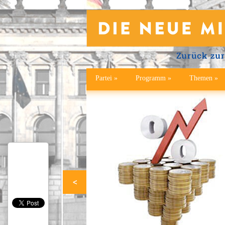
Partei
»
Programm
»
Themen
»