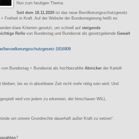
Nun zum heutigen Thema:
Seit dem 18.11.2020
ist das neue Bevölkerungsschutzgesetz
 Freiheit in Kraft. Auf der Website der Bundesregierung heißt es:
erden klare Kriterien gesetzt, um schnell auf
steigende
ichtige Rolle
von Bundestag und Bundesrat als gesetzgebende
Gewalt
che/bevoelkerungsschutzgesetz-1816908
e
von Bundestag + Bundesrat als hochbezahlte
Abnicker
der Kartell-
.
leiben, bis es in absehbarer Zeit nicht mehr nötig sein wird. Und
orgespielt wird von jedem zu erkennen, der hinschauen WILL.
 Gründe um unsere Grundrechte dauerhaft außer Kraft zu setzen“.
nszahlen
?