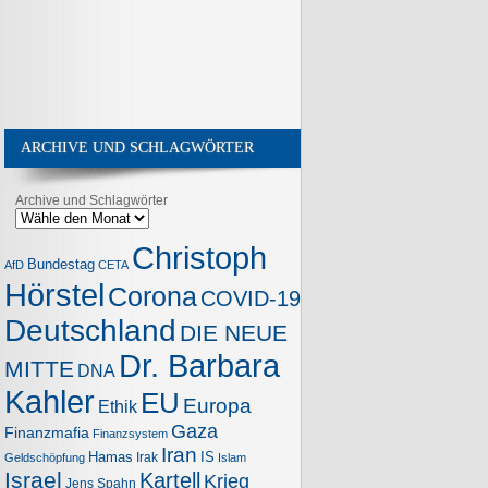
ARCHIVE UND SCHLAGWÖRTER
Archive und Schlagwörter
Christoph
Bundestag
AfD
CETA
Hörstel
Corona
COVID-19
Deutschland
DIE NEUE
Dr. Barbara
MITTE
DNA
Kahler
EU
Europa
Ethik
Gaza
Finanzmafia
Finanzsystem
Iran
Hamas
IS
Irak
Geldschöpfung
Islam
Israel
Kartell
Krieg
Jens Spahn