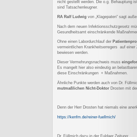
nicht gestellt werden. Die o.g. Behauptung is
sind Tatsachenleugner.
RA Ralf Ludwig
von „Klagepaten“ sagt auß
Nach dem neuen Infektionsschutzgesetz müs
Gesundheitsamt einschränkende Maßnahmen
Ohne einen Labordurchlauf der
Patientenpr
vermeintlichen Krankheitserregers auf einer 
bewiesen werden.
Dieser Vermehrungsnachweis muss
eingefo
Es mangelt hier also eindeutig an belastbar
diese Einschränkungen + Maßnahmen.
Ähnliche Punkte werden auch von Dr. Füllmi
mutmaßlichen Nicht-Doktor
Drosten mit dem
Denn der Herr Drosten hat niemals eine anerka
https://kenfm.de/reiner-fuellmich/
Dr. Füllmich dazu in der Fuldaer Zeitung: