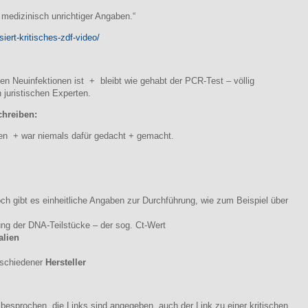
 medizinisch unrichtiger Angaben.“
iert-kritisches-zdf-video/
n Neuinfektionen ist + bleibt wie gehabt der PCR-Test – völlig
 juristischen Experten.
chreiben:
len + war niemals dafür gedacht + gemacht.
ch gibt es einheitliche Angaben zur Durchführung, wie zum Beispiel über
ng der DNA-Teilstücke – der sog. Ct-Wert
lien
rschiedener
Hersteller
besprochen, die Links sind angegeben, auch der Link zu einer kritischen