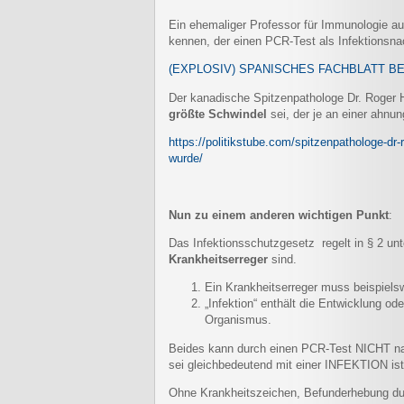
Ein ehemaliger Professor für Immunologie aus
kennen, der einen PCR-Test als Infektionsna
(EXPLOSIV) SPANISCHES FACHBLATT BERI
Der kanadische Spitzenpathologe Dr. Roger Ho
größte Schwindel
sei, der je an einer ahnun
https://politikstube.com/spitzenpathologe-dr
wurde/
Nun zu einem anderen wichtigen Punkt
:
Das Infektionsschutzgesetz regelt in § 2 u
Krankheitserreger
sind.
Ein Krankheitserreger muss beispiel
„Infektion“ enthält die Entwicklung od
Organismus.
Beides kann durch einen PCR-Test NICHT na
sei gleichbedeutend mit einer INFEKTION ist
Ohne Krankheitszeichen, Befunderhebung dur