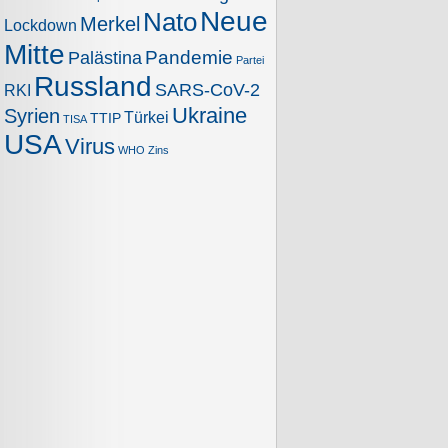
Neue
Nato
Merkel
Lockdown
Mitte
Pandemie
Palästina
Partei
Russland
SARS-CoV-2
RKI
Ukraine
Syrien
Türkei
TTIP
TISA
USA
Virus
WHO
Zins