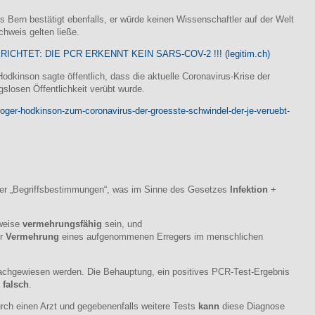
 Bern bestätigt ebenfalls, er würde keinen Wissenschaftler auf der Welt
chweis gelten ließe.
CHTET: DIE PCR ERKENNT KEIN SARS-COV-2 !!! (legitim.ch)
dkinson sagte öffentlich, dass die aktuelle Coronavirus-Krise der
gslosen Öffentlichkeit verübt wurde.
-roger-hodkinson-zum-coronavirus-der-groesste-schwindel-der-je-veruebt-
nter „Begriffsbestimmungen“, was im Sinne des Gesetzes
Infektion
+
sweise
vermehrungsfähig
sein, und
er
Vermehrung
eines aufgenommenen Erregers im menschlichen
chgewiesen werden. Die Behauptung, ein positives PCR-Test-Ergebnis
falsch
.
ch einen Arzt und gegebenenfalls weitere Tests
kann
diese Diagnose