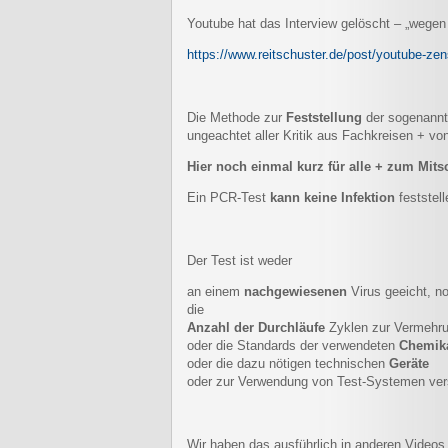
Youtube hat das Interview gelöscht – „wegen
https://www.reitschuster.de/post/youtube-zens
Die Methode zur
Feststellung
der sogenannte
ungeachtet aller Kritik aus Fachkreisen + von
Hier noch einmal kurz für alle + zum Mits
Ein PCR-Test
kann keine Infektion
feststel
Der Test ist weder
an einem
nachgewiesenen
Virus geeicht, no
die
Anzahl der Durchläufe
Zyklen zur Vermehru
oder die Standards der verwendeten
Chemika
oder die dazu nötigen technischen
Geräte
oder zur Verwendung von Test-Systemen ve
Wir haben das ausführlich in anderen Videos 