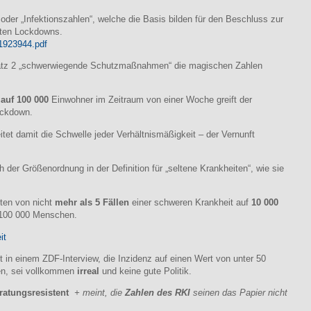
der „Infektionszahlen“, welche die Basis bilden für den Beschluss zur
anten Lockdowns.
/1923944.pdf
satz 2 „schwerwiegende Schutzmaßnahmen“ die magischen Zahlen
auf 100 000
Einwohner im Zeitraum von einer Woche greift der
ockdown.
tet damit die Schwelle jeder Verhältnismäßigkeit – der Vernunft
der Größenordnung in der Definition für „seltene Krankheiten“, wie sie
reten von nicht
mehr als 5 Fällen
einer schweren Krankheit auf
10 000
 100 000 Menschen.
it
 in einem ZDF-Interview, die Inzidenz auf einen Wert von unter 50
ten, sei vollkommen
irreal
und keine gute Politik.
eratungsresistent
+ meint, die
Zahlen des RKI
seinen das Papier nicht