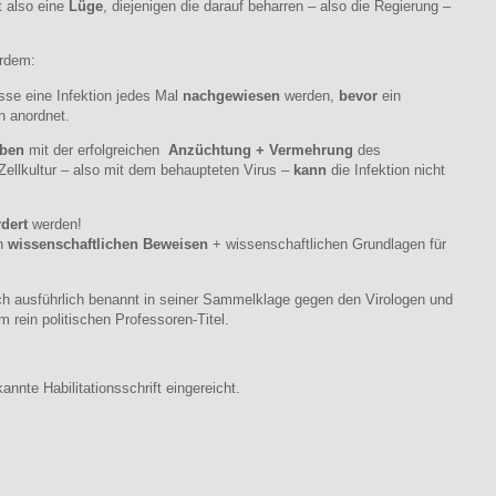
t also eine
Lüge
, diejenigen die darauf beharren – also die Regierung –
erdem:
se eine Infektion jedes Mal
nachgewiesen
werden,
bevor
ein
 anordnet.
oben
mit der erfolgreichen
Anzüchtung + Vermehrung
des
Zellkultur – also mit dem behaupteten Virus –
kann
die Infektion nicht
rdert
werden!
en
wissenschaftlichen Beweisen
+ wissenschaftlichen Grundlagen für
ch ausführlich benannt in seiner Sammelklage gegen den Virologen und
 rein politischen Professoren-Titel.
nnte Habilitationsschrift eingereicht.