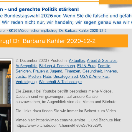
uro
>
BK16 Mörderischer Impfbetrug! Dr. Barbara Kahler 2020-12-2
rug! Dr. Barbara Kahler 2020-12-2
2. Dezember 2020
/ Posted in
Aktuelles
,
Arbeit & Soziales
,
Außenpolitik
,
Bildung & Forschung
,
EU & Euro
,
Familie,
Senioren, Frauen & Jugend
,
Finanzen
,
Gesundheit
,
Inneres
,
Justiz
,
Medien
,
Nato
,
Uncategorized
,
USA & Amerikas
,
Verteidigung
,
Wirtschaft & Technologie
Die
Zensur
bei Youtube betrifft besonders
meine
Videos.
Dadurch sind wir gezwungen, auf andere Kanäle
auszuweichen, im Augenblick sind das Vimeo und Bitchute.
Die Links dazu finden Sie wie immer im Beitext zum Video.
Vimeo hier: https://vimeo.com/neuemitte … und Bitchute hier:
https://www.bitchute.com/channel/he8wS7Rz529X/