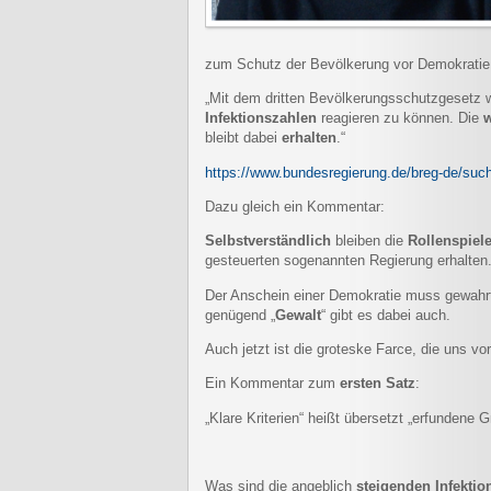
zum Schutz der Bevölkerung vor Demokratie +
„Mit dem dritten Bevölkerungsschutzgesetz w
Infektionszahlen
reagieren zu können. Die
w
bleibt dabei
erhalten
.“
https://www.bundesregierung.de/breg-de/su
Dazu gleich ein Kommentar:
Selbstverständlich
bleiben die
Rollenspiel
gesteuerten sogenannten Regierung erhalten
Der Anschein einer Demokratie muss gewahrt b
genügend „
Gewalt
“ gibt es dabei auch.
Auch jetzt ist die groteske Farce, die uns v
Ein Kommentar zum
ersten Satz
:
„Klare Kriterien“ heißt übersetzt „erfundene
Was sind die angeblich
steigenden Infektio