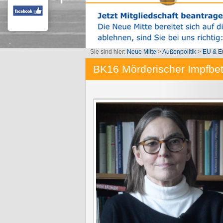
Sie sind hier:
Neue Mitte
>
Außenpolitik
>
EU & E
1
2
3
4
5
6
7
BK16 Mörderischer Impfbet