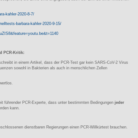
ara-kahler-2020-8-7/
nelltests-barbara-kahler-2020-9-15/
uZIS8&feature=youtu.be&t=1140
d PCR-Kritik:
chreibt in einem Artikel, dass der PCR-Test gar kein SARS-CoV-2 Virus
uenzen sowohl in Bakterien als auch in menschlichen Zellen
wertlos.
tweit führender PCR-Experte, dass unter bestimmten Bedingungen
jeder
erden kann.
eschlossenen dienstbaren Regierungen einen PCR-Willkürtest brauchen.