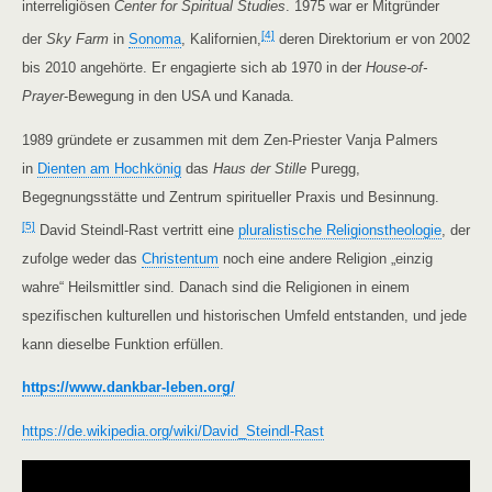
interreligiösen
Center for Spiritual Studies
. 1975 war er Mitgründer
[4]
der
Sky Farm
in
Sonoma
, Kalifornien,
deren Direktorium er von 2002
bis 2010 angehörte. Er engagierte sich ab 1970 in der
House-of-
Prayer
-Bewegung in den USA und Kanada.
1989 gründete er zusammen mit dem Zen-Priester Vanja Palmers
in
Dienten am Hochkönig
das
Haus der Stille
Puregg,
Begegnungsstätte und Zentrum spiritueller Praxis und Besinnung.
[5]
David Steindl-Rast vertritt eine
pluralistische Religionstheologie
, der
zufolge weder das
Christentum
noch eine andere Religion „einzig
wahre“ Heilsmittler sind. Danach sind die Religionen in einem
spezifischen kulturellen und historischen Umfeld entstanden, und jede
kann dieselbe Funktion erfüllen.
https://www.dankbar-leben.org/
https://de.wikipedia.org/wiki/David_Steindl-Rast