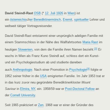
David Steindl-Rast
OSB
(*
12. Juli
1926
in
Wien
) ist
ein
österreichis
ch
er
Benediktinermönch
,
Eremit
,
spiritueller
Lehrer und
weltweit tätiger Vortragsreisender.
David Steindl-Rast entstammt einer ursprünglich adeligen Familie mit
einem Stammschloss in der Nähe des Wallfahrtsortes
Maria Rast
im
[2]
heutigen
Slowenien
, von dem die Familie ihren Namen bezieht.
Er
wuchs in Wien als Franz Kuno Steindl auf, schloss dort ein Kunst-
und ein Psychologiestudium ab und studierte daneben
[3]
auch
Anthropologie
. Nach einer Promotion in
Psychologie
folgte er
1952 seiner früher in die
USA
emigrierten Familie. Im Jahr 1953 trat er
in das kurz zuvor neu gegründete Benediktinerkloster
Mount
Saviour
in
Elmira, NY
, ein. 1958/59 war er
Post-Doctoral Fellow
an
der
Cornell University
.
Seit 1965 praktiziert er
Zen
. 1968 war er einer der Gründer des